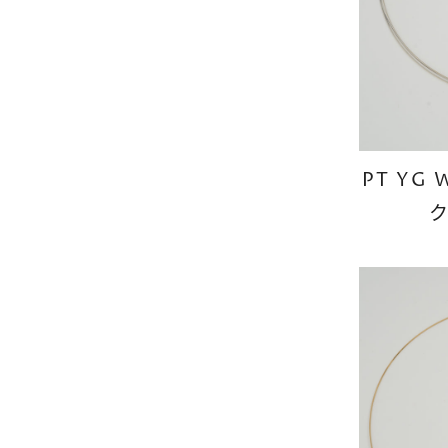
PT YG
ク