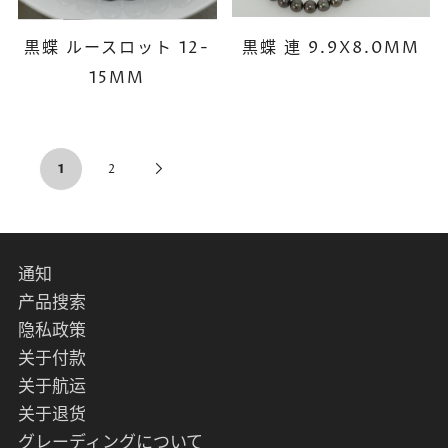
黒蝶 ルースロット 12-
黒蝶 連 9.9X8.0MM
15MM
1
2
通知
产品搜索
隐私政策
关于付款
关于航运
关于退货
グレーディングについて