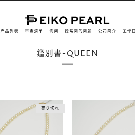
产品列表
审查清单
询问
经常问的问题
公司简介
工作
鑑別書-QUEEN
売り切れ