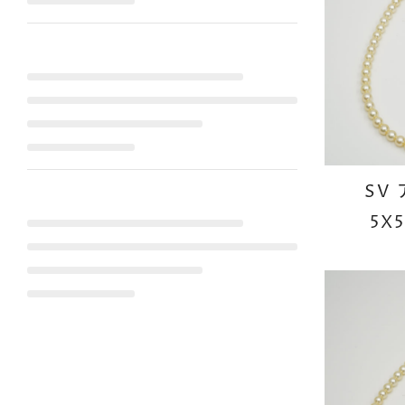
SV
5X