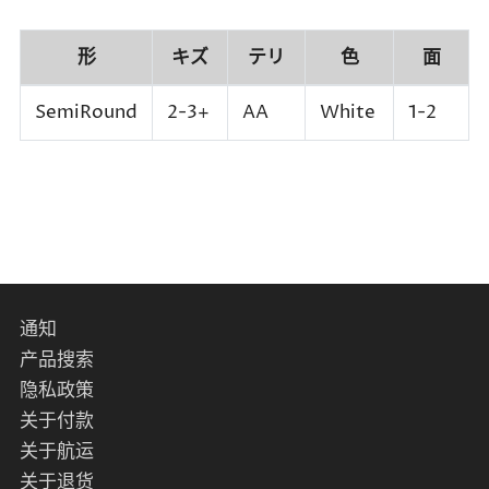
形
キズ
テリ
色
面
SemiRound
2-3+
AA
White
1-2
通知
产品搜索
隐私政策
关于付款
关于航运
关于退货