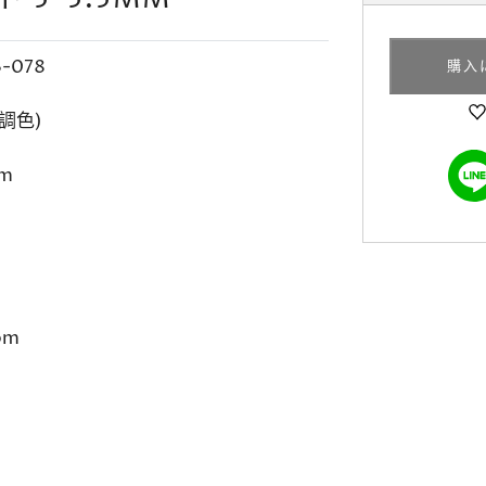
6-078
購入
調色)
mm
om