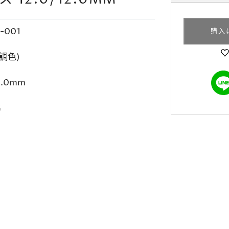
-001
購入
調色)
2.0mm
G