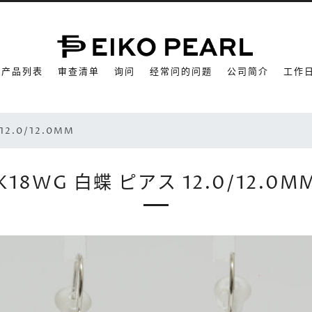
产品列表
审查清单
询问
经常问的问题
公司简介
工作
12.0/12.0MM
K18WG 白蝶 ピアス 12.0/12.0M