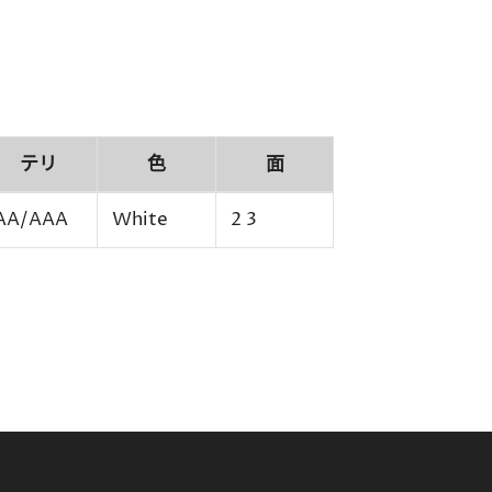
テリ
色
面
AA/AAA
White
2 3