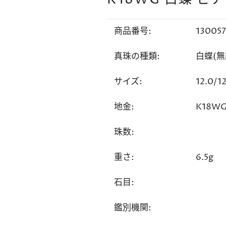
商品番号:
130057
真珠の種類:
白蝶(無
サイズ:
12.0/1
地金:
K18W
珠数:
重さ:
6.5g
石目:
鑑別機関: