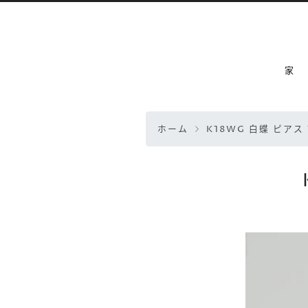
家
ホーム
K18WG 白蝶 ピアス 