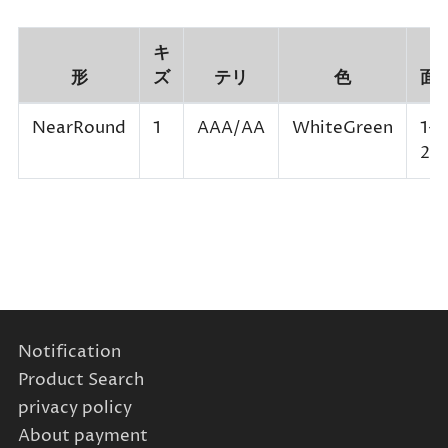
キ
形
ズ
テリ
色
面
NearRound
1
AAA/AA
WhiteGreen
1-
2
Notification
Product Search
privacy policy
About payment