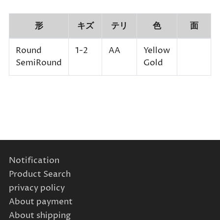
形
キズ
テリ
色
面
Round
1-2
AA
Yellow
SemiRound
Gold
Notification
Product Search
privacy policy
About payment
About shipping