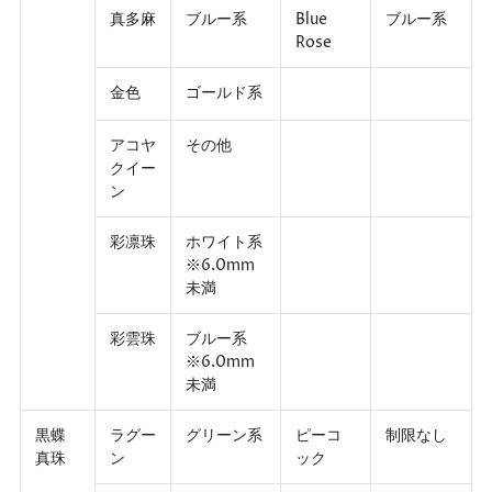
真多麻
ブルー系
Blue
ブルー系
Rose
金色
ゴールド系
アコヤ
その他
クイー
ン
彩凛珠
ホワイト系
※6.0mm
未満
彩雲珠
ブルー系
※6.0mm
未満
黒蝶
ラグー
グリーン系
ピーコ
制限なし
真珠
ン
ック