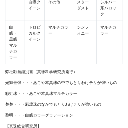
白蝶ク
その他
スター
シルバー
イーン
ダスト
系バロッ
ク
白
トロピ
マルチカラ
シンフ
マルチカ
蝶・
カルク
ー
ォニー
ラー
黒蝶
イーン
マル
チカ
ラー
弊社独自鑑別書（真珠科学研究所発行）
光輝最強・・・あこや本真珠の中でもとりわけテリが強いもの
彩虹珠・・・あこや本真珠マルチカラー
楚楚・・・彩凛珠のなかでもとりわけテリが強いもの
黎明・・・白蝶カラーグラデーション
【真珠総合研究所】