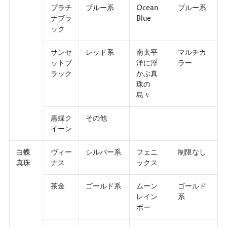
プラチ
ブルー系
Ocean
ブルー系
ナブラ
Blue
ック
サンセ
レッド系
南太平
マルチカ
ットブ
洋に浮
ラー
ラック
かぶ真
珠の
島々
黒蝶ク
その他
イーン
白蝶
ヴィー
シルバー系
フェニ
制限なし
真珠
ナス
ックス
茶金
ゴールド系
ムーン
ゴールド
レイン
系
ボー