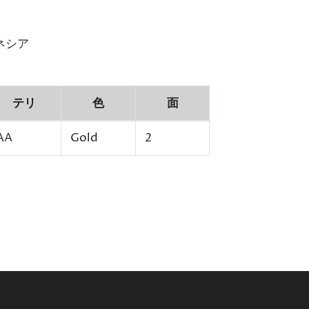
ネシア
テリ
色
面
AA
Gold
2