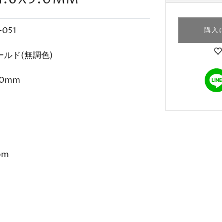
-051
購入
ールド(無調色)
9.0mm
om