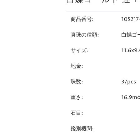
商品番号:
105217
真珠の種類:
白蝶ゴ
サイズ:
11.6x
地金:
珠数:
37pcs
重さ:
16.9m
石目:
鑑別機関: