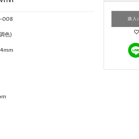
5-008
購入
調色)
1.4mm
om