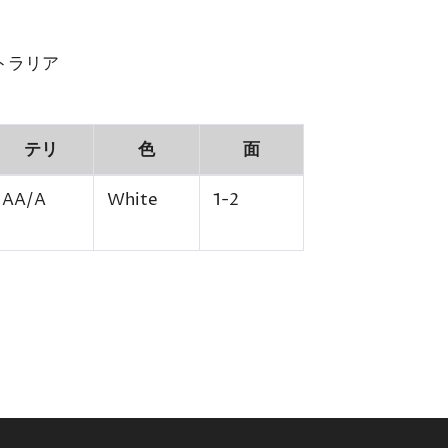
トラリア
テリ
色
面
AA/A
White
1-2