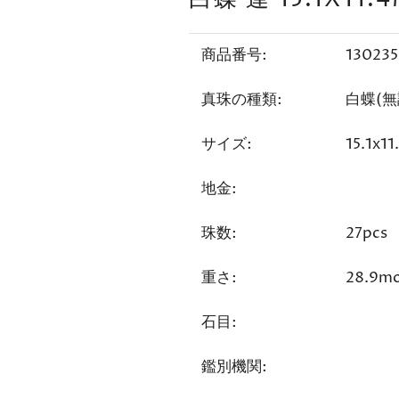
商品番号:
13023
真珠の種類:
白蝶(無
サイズ:
15.1x1
地金:
珠数:
27pcs
重さ:
28.9m
石目:
鑑別機関: